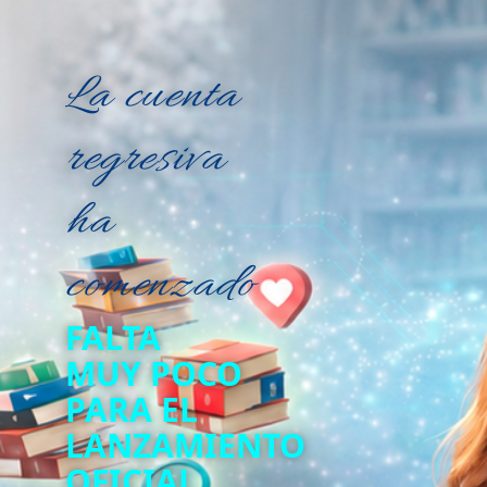
La cuenta
regresiva
ha
comenzado
FALTA
MUY POCO
PARA EL
LANZAMIENTO
OFICIAL