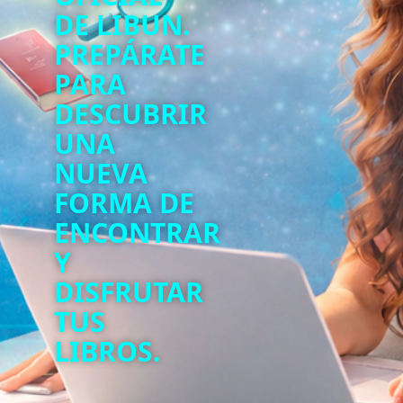
DE LIBUN.
PREPÁRATE
PARA
DESCUBRIR
UNA
NUEVA
FORMA DE
ENCONTRAR
Y
DISFRUTAR
TUS
LIBROS.