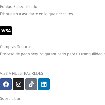
Equipo Especializado
Dispuesto a ayudarte en lo que necesites
Compras Seguras
Proceso de pago seguro garantizado para tu tranquilidad 
VISITA NUESTRAS REDES
F
I
T
L
a
n
i
i
c
s
k
n
e
t
t
k
Sobre Libun
b
a
o
e