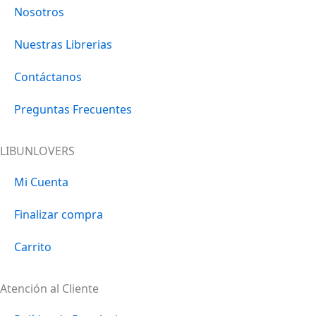
o
g
k
d
Nosotros
o
r
i
Nuestras Librerias
k
a
n
m
Contáctanos
Preguntas Frecuentes
LIBUNLOVERS
Mi Cuenta
Finalizar compra
Carrito
Atención al Cliente