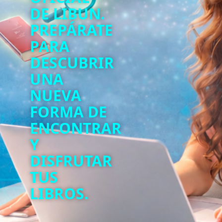
DE LIBUN.
PREPÁRATE
PARA
DESCUBRIR
UNA
NUEVA
FORMA DE
ENCONTRAR
Y
DISFRUTAR
TUS
LIBROS.