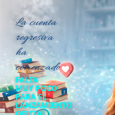
La cuenta
regresiva
ha
comenzado
FALTA
MUY POCO
PARA EL
LANZAMIENTO
OFICIAL