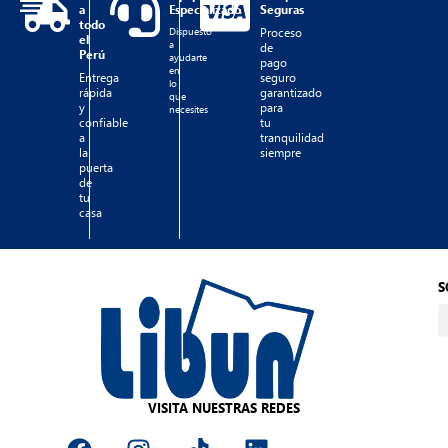
a
Especializado
Seguras
todo
Dispuesto
Proceso
el
a
de
Perú
ayudarte
pago
en
Entrega
seguro
lo
rápida
garantizado
que
y
para
necesites
confiable
tu
a
tranquilidad
la
siempre
puerta
de
tu
casa
S
VISITA NUESTRAS REDES
F
I
T
L