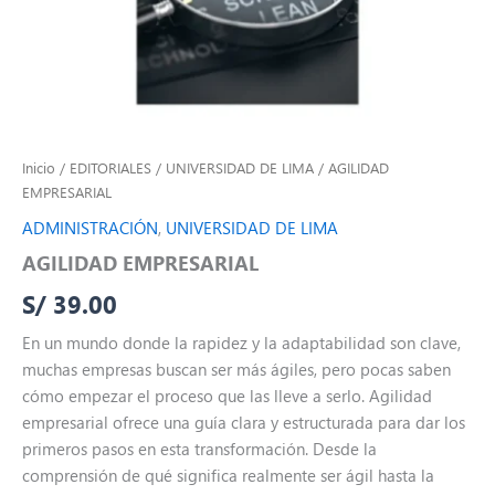
Inicio
/
EDITORIALES
/
UNIVERSIDAD DE LIMA
/ AGILIDAD
EMPRESARIAL
ADMINISTRACIÓN
,
UNIVERSIDAD DE LIMA
AGILIDAD EMPRESARIAL
S/
39.00
En un mundo donde la rapidez y la adaptabilidad son clave,
muchas empresas buscan ser más ágiles, pero pocas saben
cómo empezar el proceso que las lleve a serlo. Agilidad
empresarial ofrece una guía clara y estructurada para dar los
primeros pasos en esta transformación. Desde la
comprensión de qué significa realmente ser ágil hasta la