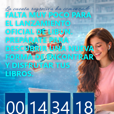
La cuenta regresiva ha comenzado
FALTA MUY POCO PARA
EL LANZAMIENTO
OFICIAL DE LIBUN.
PREPÁRATE PARA
DESCUBRIR UNA NUEVA
FORMA DE ENCONTRAR
Y DISFRUTAR TUS
LIBROS.
00
14
34
18