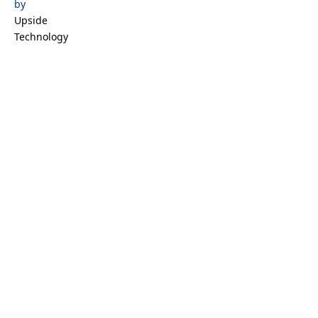
m
by
Upside
Technology