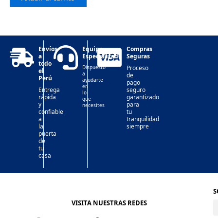
Envíos
Equipo
Compras
a
Especializado
Seguras
todo
Dispuesto
Proceso
el
a
de
Perú
ayudarte
pago
en
Entrega
seguro
lo
rápida
garantizado
que
y
para
necesites
confiable
tu
a
tranquilidad
la
siempre
puerta
de
tu
casa
S
VISITA NUESTRAS REDES
F
I
T
L