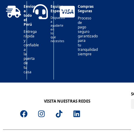
Envíos
Equipo
Compras
a
Especializado
Seguras
todo
Dispuesto
Proceso
el
a
de
Perú
ayudarte
pago
en
Entrega
seguro
lo
rápida
garantizado
que
y
para
necesites
confiable
tu
a
tranquilidad
la
siempre
puerta
de
tu
casa
S
VISITA NUESTRAS REDES
F
I
T
L
a
n
i
i
c
s
k
n
e
t
t
k