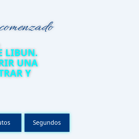
 comenzado
L
 LIBUN.
RIR UNA
TRAR Y
utos
Segundos