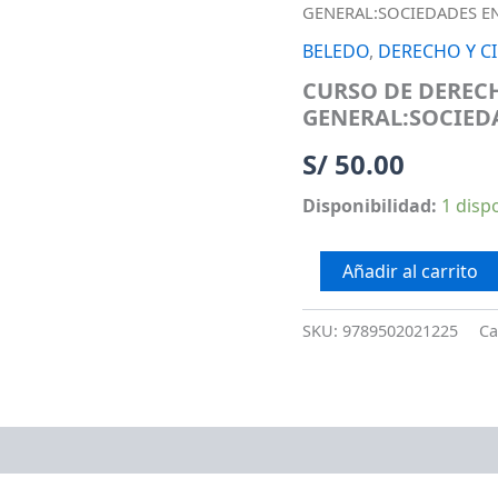
DE
GENERAL:SOCIEDADES E
DERECHO
COMERCIAL.
BELEDO
,
DERECHO Y CI
VOL.II
CURSO DE DERECH
PARTE
GENERAL:SOCIED
GENERAL:SOCIEDADES
EN
S/
50.00
GENERAL
cantidad
Disponibilidad:
1 disp
Añadir al carrito
SKU:
9789502021225
Ca