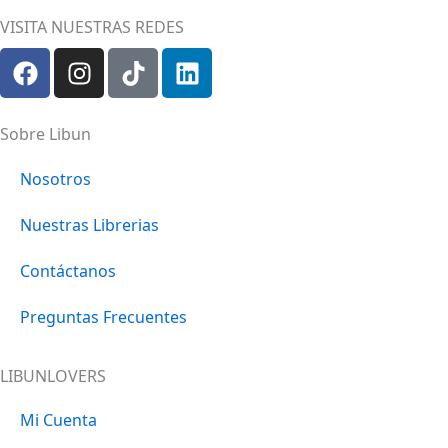
VISITA NUESTRAS REDES
F
I
T
L
a
n
i
i
c
s
k
n
e
t
t
k
Sobre Libun
b
a
o
e
o
g
k
d
Nosotros
o
r
i
Nuestras Librerias
k
a
n
m
Contáctanos
Preguntas Frecuentes
LIBUNLOVERS
Mi Cuenta