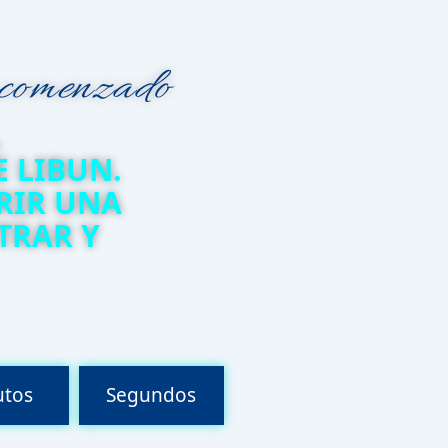
 comenzado
L
 LIBUN.
RIR UNA
TRAR Y
utos
Segundos