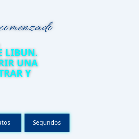
 comenzado
L
 LIBUN.
RIR UNA
TRAR Y
utos
Segundos