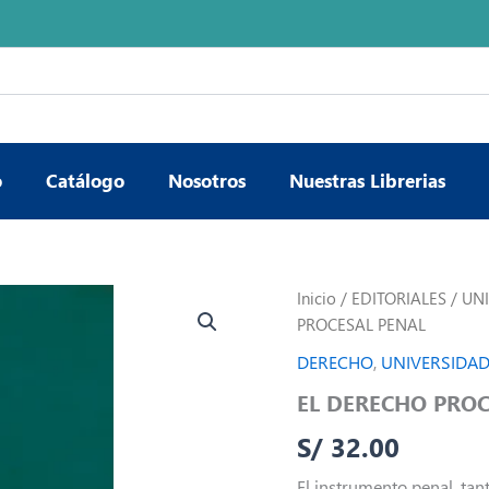
o
Catálogo
Nosotros
Nuestras Librerias
EL
Inicio
/
EDITORIALES
/
UNI
DERECHO
PROCESAL PENAL
PROCESAL
PENAL
DERECHO
,
UNIVERSIDAD
cantidad
EL DERECHO PROC
S/
32.00
El instrumento penal, tan