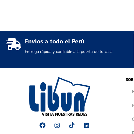
Envíos a todo el Perú
Entrega rápida y confiable a la puerta de tu casa
SOB
VISITA NUESTRAS REDES
F
I
T
L
a
n
i
i