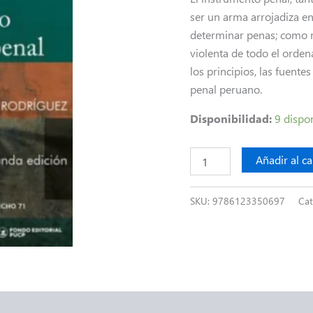
ser un arma arrojadiza en
determinar penas; como re
violenta de todo el orden
los principios, las fuente
penal peruano.
Disponibilidad:
9 dispo
Añadir al ca
SKU:
9786123350697
Cat