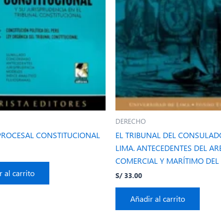
DERECHO
PROCESAL CONSTITUCIONAL
EL TRIBUNAL DEL CONSULAD
LIMA. ANTECEDENTES DEL AR
COMERCIAL Y MARÍTIMO DEL
 al carrito
S/
33.00
Añadir al carrito