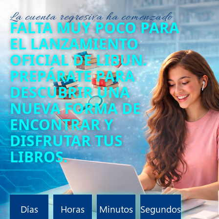
La cuenta regresiva ha comenzado
FALTA MUY POCO PARA
EL LANZAMIENTO
OFICIAL DE LIBUN.
PREPÁRATE PARA
DESCUBRIR UNA
NUEVA FORMA DE
ENCONTRAR Y
DISFRUTAR TUS
LIBROS.
Días
Horas
Minutos
Segundos