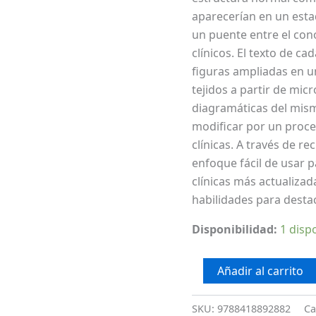
aparecerían en un esta
un puente entre el cono
clínicos. El texto de c
figuras ampliadas en 
tejidos a partir de mic
diagramáticas del mism
modificar por un proc
clínicas. A través de r
enfoque fácil de usar pa
clínicas más actualizad
habilidades para destac
Disponibilidad:
1 disp
Añadir al carrito
SKU:
9788418892882
Ca