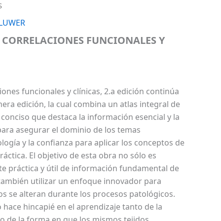
S
KLUWER
 CORRELACIONES FUNCIONALES Y
iones funcionales y clínicas, 2.a edición continúa
mera edición, la cual combina un atlas integral de
 conciso que destaca la información esencial y la
para asegurar el dominio de los temas
ogía y la confianza para aplicar los conceptos de
ráctica. El objetivo de esta obra no sólo es
e práctica y útil de información fundamental de
 también utilizar un enfoque innovador para
os se alteran durante los procesos patológicos.
hace hincapié en el aprendizaje tanto de la
 de la forma en que los mismos tejidos