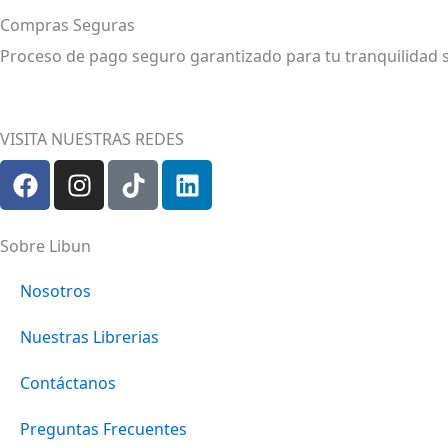
Compras Seguras
Proceso de pago seguro garantizado para tu tranquilidad 
VISITA NUESTRAS REDES
F
I
T
L
a
n
i
i
c
s
k
n
e
t
t
k
Sobre Libun
b
a
o
e
o
g
k
d
Nosotros
o
r
i
Nuestras Librerias
k
a
n
m
Contáctanos
Preguntas Frecuentes