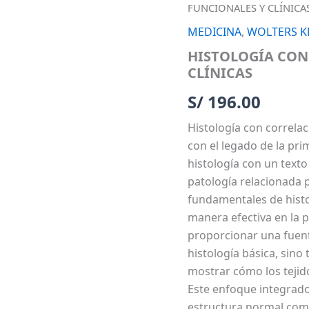
CON
FUNCIONALES Y CLÍNICA
CORRELACIONES
FUNCIONALES
MEDICINA
,
WOLTERS 
Y
HISTOLOGÍA CON
CLÍNICAS
CLÍNICAS
cantidad
S/
196.00
Histología con correlac
con el legado de la pri
histología con un texto
patología relacionada 
fundamentales de histol
manera efectiva en la p
proporcionar una fuent
histología básica, sino
mostrar cómo los tejid
Este enfoque integrado 
estructura normal como