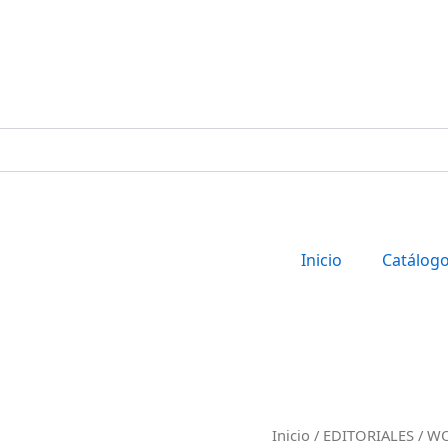
Inicio
Catálog
HISTOLOGÍA
Inicio
/
EDITORIALES
/
WO