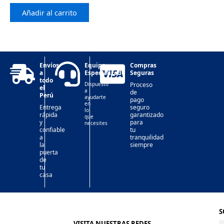
Añadir al carrito
Envíos
Equipo
Compras
a
Especializado
Seguras
todo
Dispuesto
Proceso
el
a
de
Perú
ayudarte
pago
en
Entrega
seguro
lo
rápida
garantizado
que
y
para
necesites
confiable
tu
a
tranquilidad
la
siempre
puerta
de
tu
casa
S
VISITA NUESTRAS REDES