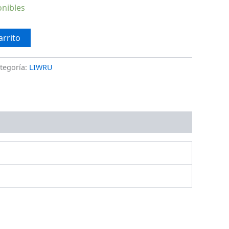
onibles
arrito
tegoría:
LIWRU