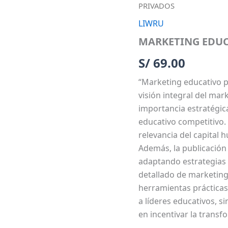
EDUCATIVO
PRIVADOS
PARA
COLEGIOS
LIWRU
PRIVADOS
MARKETING EDUC
cantidad
S/
69.00
“Marketing educativo p
visión integral del mar
importancia estratégic
educativo competitivo. E
relevancia del capital 
Además, la publicación
adaptando estrategias 
detallado de marketin
herramientas prácticas
a líderes educativos, 
en incentivar la transf