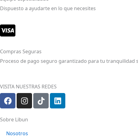
Dispuesto a ayudarte en lo que necesites
Compras Seguras
Proceso de pago seguro garantizado para tu tranquilidad 
VISITA NUESTRAS REDES
F
I
T
L
a
n
i
i
c
s
k
n
e
t
t
k
Sobre Libun
b
a
o
e
o
g
k
d
Nosotros