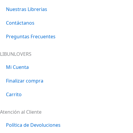
o
r
i
Nuestras Librerias
k
a
n
m
Contáctanos
Preguntas Frecuentes
LIBUNLOVERS
Mi Cuenta
Finalizar compra
Carrito
Atención al Cliente
Política de Devoluciones