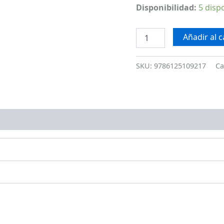
Disponibilidad:
5 disp
Añadir al c
SKU:
9786125109217
Ca