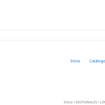
Inicio
Catálog
MARKETING
Inicio
/
EDITORIALES
/
LI