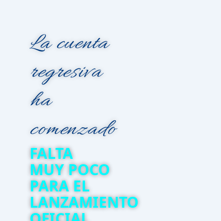
La cuenta
regresiva
ha
comenzado
FALTA
MUY POCO
PARA EL
LANZAMIENTO
OFICIAL