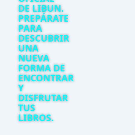
DE LIBUN.
PREPÁRATE
PARA
DESCUBRIR
UNA
NUEVA
FORMA DE
ENCONTRAR
Y
DISFRUTAR
TUS
LIBROS.