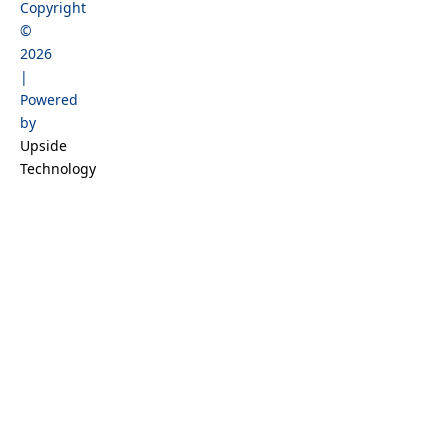
Copyright
b
a
o
e
©
o
g
k
d
2026
o
r
i
|
k
a
n
Powered
m
by
Upside
Technology