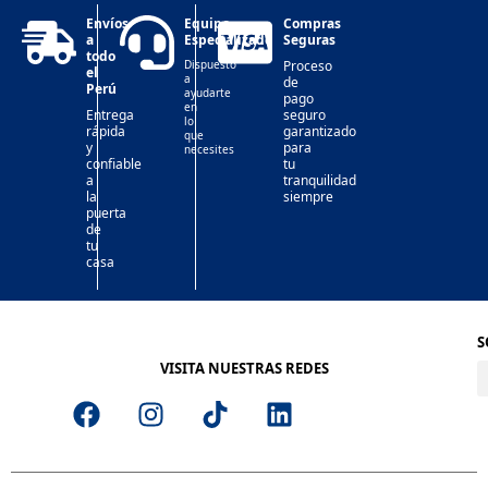
Envíos
Equipo
Compras
a
Especializado
Seguras
todo
Dispuesto
Proceso
el
a
de
Perú
ayudarte
pago
en
Entrega
seguro
lo
rápida
garantizado
que
y
para
necesites
confiable
tu
a
tranquilidad
la
siempre
puerta
de
tu
casa
S
VISITA NUESTRAS REDES
F
I
T
L
a
n
i
i
c
s
k
n
e
t
t
k