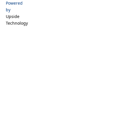
k
a
n
Powered
m
by
Upside
Technology