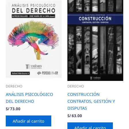
DERECHO
DERECHO
ANÁLISIS PSICOLÓGICO
CONSTRUCCIÓN
DEL DERECHO
CONTRATOS, GESTIÓN Y
DISPUTAS
S/
73.00
S/
63.00
Añadir al carrito
Añadir al carrito