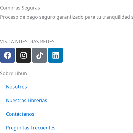
Compras Seguras
Proceso de pago seguro garantizado para tu tranquilidad 
VISITA NUESTRAS REDES
F
I
T
L
a
n
i
i
c
s
k
n
e
t
t
k
Sobre Libun
b
a
o
e
o
g
k
d
Nosotros
o
r
i
Nuestras Librerias
k
a
n
m
Contáctanos
Preguntas Frecuentes