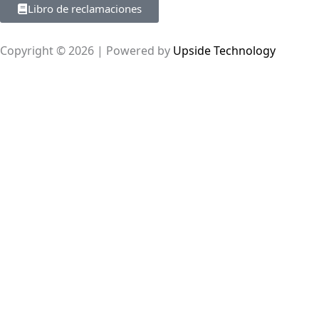
Libro de reclamaciones
Copyright © 2026 | Powered by
Upside Technology
Para confirmar su disponibilidad antes de pagar, póngase
a
servcliente@libun.edu.pe
.
Si ya lo hizo, ignore este mensaje.
Añadir al carrito