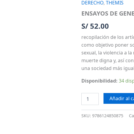
DERECHO
,
THEMIS
GENERO
Y
ENSAYOS DE GEN
DERECHO
cantidad
S/
52.00
recopilación de los ar
como objetivo poner s
sexual, la violencia a l
muerte digna y, así co
una sociedad más iguali
Disponibilidad:
34 dis
Añadir al c
SKU:
9786124850875
Ca