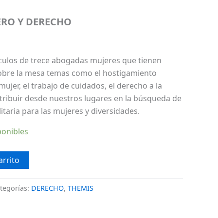
ERO Y DERECHO
tículos de trece abogadas mujeres que tienen
obre la mesa temas como el hostigamiento
a mujer, el trabajo de cuidados, el derecho a la
ntribuir desde nuestros lugares en la búsqueda de
taria para las mujeres y diversidades.
ponibles
arrito
tegorías:
DERECHO
,
THEMIS