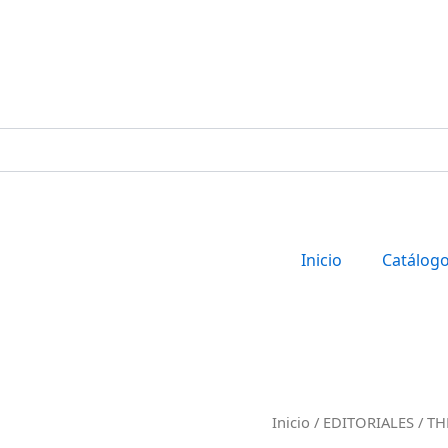
Inicio
Catálog
ENSAYOS
Inicio
/
EDITORIALES
/
TH
DE