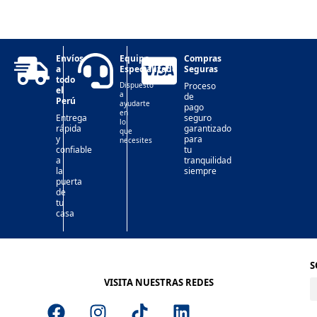
Envíos
Equipo
Compras
a
Especializado
Seguras
todo
Dispuesto
Proceso
el
a
de
Perú
ayudarte
pago
en
Entrega
seguro
lo
rápida
garantizado
que
y
para
necesites
confiable
tu
a
tranquilidad
la
siempre
puerta
de
tu
casa
S
VISITA NUESTRAS REDES
F
I
T
L